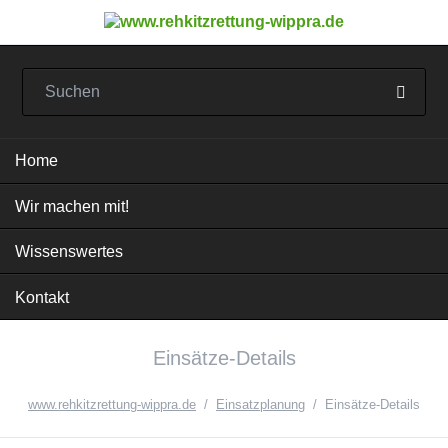
Navigation
Home
überspringen
Wir machen mit!
Wissenswertes
Kontakt
Einsätze-Details
www.rehkitzrettung-wippra.de
Einsatzplanung
Einsätze-Details