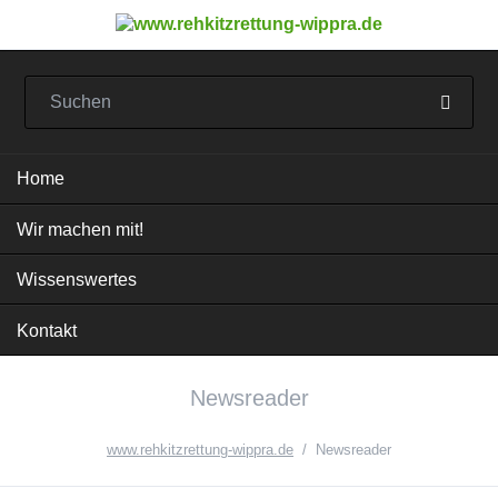
Navigation
Home
überspringen
Wir machen mit!
Wissenswertes
Kontakt
Newsreader
www.rehkitzrettung-wippra.de
Newsreader