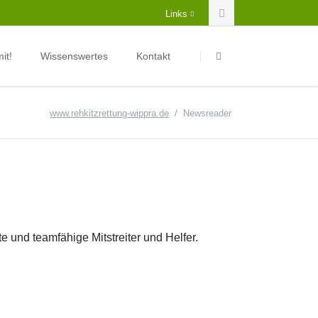
Links
Navigation
Navigation
überspringen
überspringen
it!
Wissenswertes
Kontakt
www.rehkitzrettung-wippra.de
Newsreader
 und teamfähige Mitstreiter und Helfer.