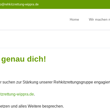
fo@rehkitzrettung-wippra.de
Home
Wir machen m
, genau dich!
ir suchen zur Stärkung unserer Rehkitzrettungsgruppe engagierte
tzrettung-wippra.de
.
setzen und alles Weitere besprechen.